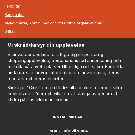
Favoriter
Kampanjer
Myndigheter, kommuner och offentliga organisationer
Villkor
Vi skräddarsyr din upplevelse
Information
Om oss
Vi använder cookies för att ge dig en personlig
shoppingupplevelse, personanpassad annonsering och
Nyheter
för hålla våra webbplatser tillförlitliga och säkra. För detta
Nyhetsbrev
ändamål samlar vi in information om användarna, deras
Logga in
mönster och deras enheter.
Om cookies
Klicka på "Okej" om du tillåter alla cookies eller välj vilka
cookies du tillåter och vilka du vill stänga av genom att
Cookie inställningar
klicka på "Inställningar" nedan.
Policy
FAQ
INSTÄLLNINGAR
Prenumerera på nyhetsbrevet för våra bästa erbjudanden
och nyheter!
ENDAST NÖDVÄNDIGA