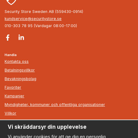
Security Store Sweden AB (559430-0914)
kundservice@securitystore.se
010-303 78 95 (Vardagar 08:00-17:00)
Handla
Kontakta oss
Betalningsvillkor
Bevakningsbolag
Favoriter
Kampanjer
Myndigheter, kommuner och offentliga organisationer
Villkor
Vi skräddarsyr din upplevelse
Information
Om oss
Vi använder cookies för att ge dig en personlig