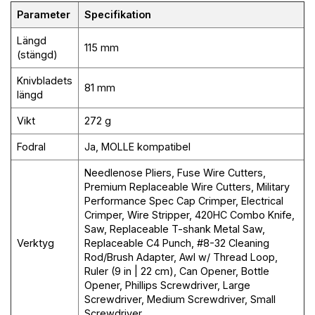
Parameter
Specifikation
Längd
115 mm
(stängd)
Knivbladets
81 mm
längd
Vikt
272 g
Fodral
Ja, MOLLE kompatibel
Needlenose Pliers, Fuse Wire Cutters,
Premium Replaceable Wire Cutters, Military
Performance Spec Cap Crimper, Electrical
Crimper, Wire Stripper, 420HC Combo Knife,
Saw, Replaceable T-shank Metal Saw,
Verktyg
Replaceable C4 Punch, #8-32 Cleaning
Rod/Brush Adapter, Awl w/ Thread Loop,
Ruler (9 in | 22 cm), Can Opener, Bottle
Opener, Phillips Screwdriver, Large
Screwdriver, Medium Screwdriver, Small
Screwdriver