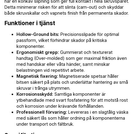
har en konkav slipning som ger full kontakt i hela skruvspåret.
Detta minimerar risken för att slinta (cam-out) och skyddar
både skruvskallar och vapnets finish från permanenta skador.
Funktioner i tjänst
Hollow-Ground bits:
Precisionsslipade för optimal
passform, vilket förhindrar skador på kritiska
komponenter.
Ergonomiskt grepp:
Gummierat och texturerat
handtag (Over-molded) som ger maximal friktion även
med handskar eller våta händer, samt minskar
belastningen vid repetitivt arbete.
Magnetisk fixering:
Magnetiserade spetsar håller
bitsen säkert på plats och underlättar hantering av små
skruvar i trånga utrymmen.
Korrosionsskydd:
Samtliga komponenter är
ytbehandlade med svart fosfatering för att motstå rost
och korrosion under krävande förhållanden.
Professionell förvaring:
Levereras i en slagtålig väska
med säkert lås som håller ordning på komponenterna
under transport och fältbruk.