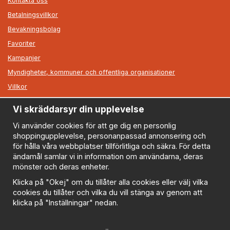
Kontakta oss
Betalningsvillkor
Bevakningsbolag
Favoriter
Kampanjer
Myndigheter, kommuner och offentliga organisationer
Villkor
Vi skräddarsyr din upplevelse
Information
Om oss
Vi använder cookies för att ge dig en personlig
shoppingupplevelse, personanpassad annonsering och
Nyheter
för hålla våra webbplatser tillförlitliga och säkra. För detta
Nyhetsbrev
ändamål samlar vi in information om användarna, deras
Logga in
mönster och deras enheter.
Om cookies
Klicka på "Okej" om du tillåter alla cookies eller välj vilka
cookies du tillåter och vilka du vill stänga av genom att
Cookie inställningar
klicka på "Inställningar" nedan.
Policy
FAQ