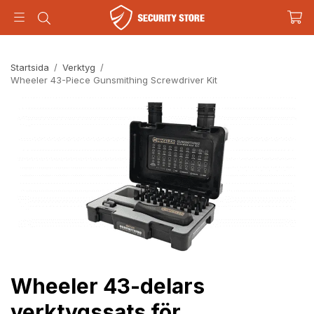
Startsida
/
Verktyg
/
Wheeler 43-Piece Gunsmithing Screwdriver Kit
Wheeler 43-delars
verktygssats för