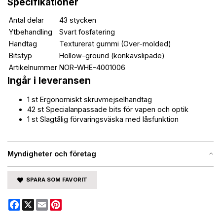
Specifikationer
Antal delar
43 stycken
Ytbehandling
Svart fosfatering
Handtag
Texturerat gummi (Over-molded)
Bitstyp
Hollow-ground (konkavslipade)
Artikelnummer
NOR-WHE-4001006
Ingår i leveransen
1 st Ergonomiskt skruvmejselhandtag
42 st Specialanpassade bits för vapen och optik
1 st Slagtålig förvaringsväska med låsfunktion
Myndigheter och företag
SPARA SOM FAVORIT
Facebook
X
Email
Pinterest