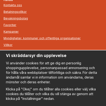
Handla
Kontakta oss
Betalningsvillkor
Bevakningsbolag
Favoriter
Kampanjer
Myndigheter, kommuner och offentliga organisationer
Villkor
Vi skräddarsyr din upplevelse
Information
Om oss
Vi använder cookies för att ge dig en personlig
shoppingupplevelse, personanpassad annonsering och
Nyheter
för hålla våra webbplatser tillförlitliga och säkra. För detta
Nyhetsbrev
ändamål samlar vi in information om användarna, deras
Logga in
mönster och deras enheter.
Om cookies
Klicka på "Okej" om du tillåter alla cookies eller välj vilka
cookies du tillåter och vilka du vill stänga av genom att
Cookie inställningar
klicka på "Inställningar" nedan.
Policy