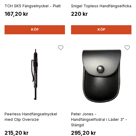
TCH SK5 Fängselnyckel - Platt
Snigel Topless Handfängselficka
167,20 kr
220 kr
KÖP
KÖP
Peerless Handfängselnyckel
Peter Jones -
med Clip Oversize
Handfängselfodral i Läder 3" -
Stängd
215,20 kr
295,20 kr