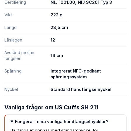
Certifiering
NIJ 1001.00, NIJ SC201 Typ 3
Vikt
222 g
Längd
28,5 cm
Låslägen
12
Avstånd mellan
14 cm
fängslen
Spårning
Integrerat NFC-godkänt
spårningssystem
Nyckel
Standard handfängselnyckel
Vanliga frågor om US Cuffs SH 211
Fungerar mina vanliga handfängselnycklar?
Ja, fängslet öppnas med standardnyckel för