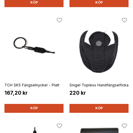
KÖP
KÖP
TCH SK5 Fängselnyckel - Platt
Snigel Topless Handfängselficka
167,20 kr
220 kr
KÖP
KÖP