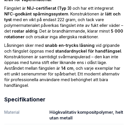
Fängslet är
NIJ-certifierat (Typ 3)
och har ett integrerat
NFC-godkänt spårningssystem
. Konstruktionen är
lätt och
tyst
med en vikt på endast 222 gram, och tack vare
polymermaterialet påverkas fängslet inte av fukt eller väder –
det
rostar aldrig
. Det är brandhämmande, klarar minst
5 000
rotationer
och orsakar inga allergiska reaktioner.
Låsningen sker med
snabb en-trycks låsning
vid gripande
och fängslet öppnas med
standardnyckel för handfängsel
.
Konstruktionen är samtidigt svårmanipulerad – den kan inte
öppnas med tunna stift eller liknande ens i olåst läge.
Avståndet mellan fängslen är
14 cm
, och varje exemplar har
ett unikt serienummer för spårbarhet. Ett modernt alternativ
för professionella användare med behörighet att bära
handfängsel.
Specifikationer
Material
Högkvalitativ kompositpolymer, helt
utan metall