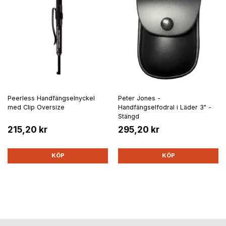
Peerless Handfängselnyckel
Peter Jones -
med Clip Oversize
Handfängselfodral i Läder 3" -
Stängd
215,20 kr
295,20 kr
KÖP
KÖP