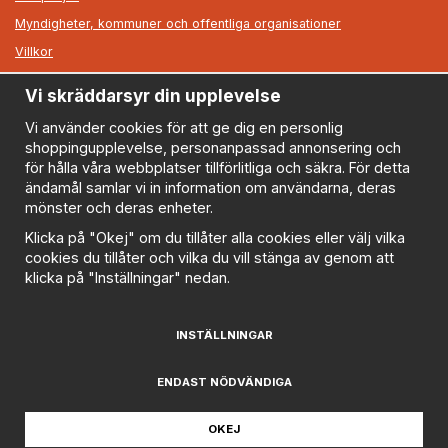
Myndigheter, kommuner och offentliga organisationer
Villkor
Vi skräddarsyr din upplevelse
Information
Om oss
Vi använder cookies för att ge dig en personlig
shoppingupplevelse, personanpassad annonsering och
Nyheter
för hålla våra webbplatser tillförlitliga och säkra. För detta
Nyhetsbrev
ändamål samlar vi in information om användarna, deras
Logga in
mönster och deras enheter.
Om cookies
Klicka på "Okej" om du tillåter alla cookies eller välj vilka
cookies du tillåter och vilka du vill stänga av genom att
Cookie inställningar
klicka på "Inställningar" nedan.
Policy
FAQ
INSTÄLLNINGAR
Prenumerera på nyhetsbrevet för våra bästa erbjudanden
och nyheter!
ENDAST NÖDVÄNDIGA
E-
postadress
OKEJ
De uppgifter du matar in kommer endast användas till våra nyhetsbrev.