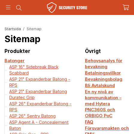
Startsida
/
Sitemap
Sitemap
Produkter
Övrigt
Batonger
Behovsanalys för
bevakning
ASP 16" Sidebreak Black
Scabbard
Betalningsvillkor
ASP 21" Expanderbar Batong -
Bevakningsbolag
RPS
Bli Avtalskund
ASP 21" Expanderbar Batong
En ny nivå av
Duratec Grip
kommunikation –
ASP 26" Expanderbar Batong -
med Hytera
RPS
PNC360S och
ORBIGO PoC
ASP 26" Sentry Batong
FAQ
ASP Agent A - Concealement
Baton
Försvarsmakten och