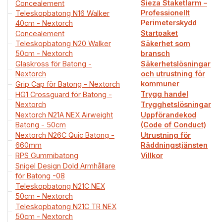
Sieza Staketlarm –
Concealement
Professionellt
Teleskopbatong N16 Walker
Perimeterskydd
40cm - Nextorch
Startpaket
Concealement
Teleskopbatong N20 Walker
Säkerhet som
50cm - Nextorch
bransch
Glaskross för Batong -
Säkerhetslösningar
Nextorch
och utrustning för
kommuner
Grip Cap för Batong - Nextorch
Trygg handel
HG1 Crossguard för Batong -
Nextorch
Trygghetslösningar
Nextorch N21A NEX Airweight
Uppförandekod
Batong - 50cm
(Code of Conduct)
Nextorch N26C Quic Batong -
Utrustning för
660mm
Räddningstjänsten
RPS Gummibatong
Villkor
Snigel Design Dold Armhållare
för Batong -08
Teleskopbatong N21C NEX
50cm - Nextorch
Teleskopbatong N21C TR NEX
50cm - Nextorch