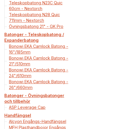
Teleskopbatong N23C Quic
60cm - Nextorch
Teleskopbatong N28 Quic
711mm - Nextorch
Övningsbatong 21" - GK Pro
Batonger - Teleskopbatong /
Expanderbatong
Bonowi EKA Camlock Batong -
16"/185mm
Bonowi EKA Camlock Batong -
21"/510mm
Bonowi EKA Camlock Batong -
24"/610mm
Bonowi EKA Camlock Batong -
26"/660mm
Batonger - Övningsbatonger
och tillbehör
ASP Leverage Cap
Handfängsel
Alcyon Engångs-Handfängsel
MFH Plasthandbojor Engångs