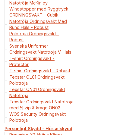
Natotröja McKinley
Windstopper med Ryggtryck
ORDNINGSVAKT - Cubik
Natotröja Ordningsvakt Med
Rund Hals - Robust
Polotröja Ordningsvakt -
Robust
Svenska Uniformer
Ordningsvakt Natotröja V-Hals
T-shirt Ordningsvakt -
Protector
T-shirt Ordningsvakt - Robust
Texstar OL01 Ordningsvakt
Polotröja
Texstar ON01 Ordningsvakt
Natotröja
Texstar Ordningsvakt Natotröja
med ½ zip & krage ON02
WOS Security Ordningsvakt
Polotröja
Personligt Skydd - Hörselskydd
Browning XP Aktiva Kåpor