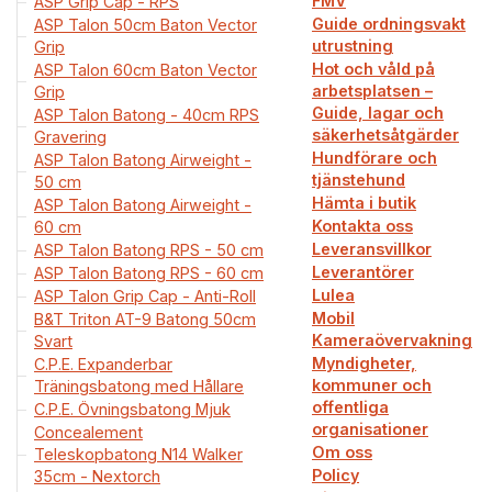
FMV
ASP Grip Cap - RPS
Guide ordningsvakt
ASP Talon 50cm Baton Vector
utrustning
Grip
Hot och våld på
ASP Talon 60cm Baton Vector
arbetsplatsen –
Grip
Guide, lagar och
ASP Talon Batong - 40cm RPS
säkerhetsåtgärder
Gravering
Hundförare och
ASP Talon Batong Airweight -
tjänstehund
50 cm
Hämta i butik
ASP Talon Batong Airweight -
Kontakta oss
60 cm
Leveransvillkor
ASP Talon Batong RPS - 50 cm
Leverantörer
ASP Talon Batong RPS - 60 cm
Lulea
ASP Talon Grip Cap - Anti-Roll
Mobil
B&T Triton AT-9 Batong 50cm
Kameraövervakning
Svart
Myndigheter,
C.P.E. Expanderbar
kommuner och
Träningsbatong med Hållare
offentliga
C.P.E. Övningsbatong Mjuk
organisationer
Concealement
Om oss
Teleskopbatong N14 Walker
Policy
35cm - Nextorch