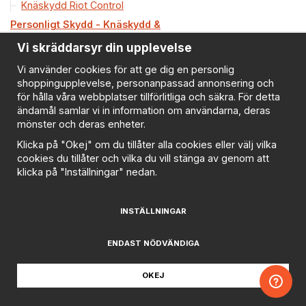
Knäskydd Riot Control
Personligt Skydd - Knäskydd &
Armbågsskydd
Vi skräddarsyr din upplevelse
MFH Knäskydd
Vi använder cookies för att ge dig en personlig
Personligt Skydd - Knäskydd &
shoppingupplevelse, personanpassad annonsering och
Armbågsskydd
för hålla våra webbplatser tillförlitliga och säkra. För detta
Mil-Tec Knäskydd
ändamål samlar vi in information om användarna, deras
Personligt Skydd - Knäskydd &
mönster och deras enheter.
Armbågsskydd
Klicka på "Okej" om du tillåter alla cookies eller välj vilka
Royal Knä-och Armbågsskydd
cookies du tillåter och vilka du vill stänga av genom att
- Oliv
klicka på "Inställningar" nedan.
Personligt Skydd - Knäskydd &
Armbågsskydd
Snigel Design Armbågsskydd
INSTÄLLNINGAR
2.0
Personligt Skydd - Knäskydd &
ENDAST NÖDVÄNDIGA
Armbågsskydd
Snigel Design Knäskydd 2.0
OKEJ
Personligt Skydd - Knäskydd &
Armbågsskydd