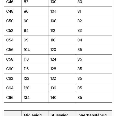
C46
82
100
80
C48
86
104
81
C50
90
108
82
C52
94
112
83
C54
99
116
84
C56
104
120
85
C58
110
124
85
C60
116
128
85
C62
122
132
85
C64
128
136
85
C66
134
140
85
Midjevidd
Stussvidd
Innerbenslängd