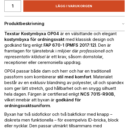
LÄGG I VARUKORGEN
Produktbeskrivning
Texstar Kostymbyxa OP04
är en välsittande och elegant
kostymbyxa för ordningsvakt
med klassisk design och
godkänd färg enligt
FAP 670-1 (PMFS 2017:12)
. Den är
framtagen för tjänstebruk i miljöer där
professionell och
representativ klädsel
är ett krav, såsom domstolar,
receptioner eller ceremoniella uppdrag.
OP04 passar både dam och herr och har en traditionell
passform som kombinerar
stil med komfort
. Materialet
består av en exklusiv blandning av polyester, ull och spandex
som ger lätt stretch, god hållbarhet och en snygg silhuett
hela dagen. Färgen är certifierad enligt
NCS 7015-R90B
,
vilket innebär att byxan är
godkänd för
ordningsvaktsuniform
.
Byxan har två sidofickor och två bakfickor med knapp –
diskreta men funktionella – för exempelvis ID-bricka, block
eller nycklar. Den passar utmärkt tillsammans med