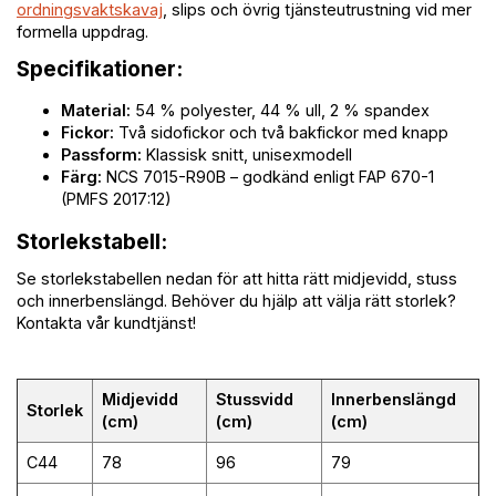
ordningsvaktskavaj
, slips och övrig tjänsteutrustning vid mer
formella uppdrag.
Specifikationer:
Material:
54 % polyester, 44 % ull, 2 % spandex
Fickor:
Två sidofickor och två bakfickor med knapp
Passform:
Klassisk snitt, unisexmodell
Färg:
NCS 7015-R90B – godkänd enligt FAP 670-1
(PMFS 2017:12)
Storlekstabell:
Se storlekstabellen nedan för att hitta rätt midjevidd, stuss
och innerbenslängd. Behöver du hjälp att välja rätt storlek?
Kontakta vår kundtjänst!
Midjevidd
Stussvidd
Innerbenslängd
Storlek
(cm)
(cm)
(cm)
C44
78
96
79