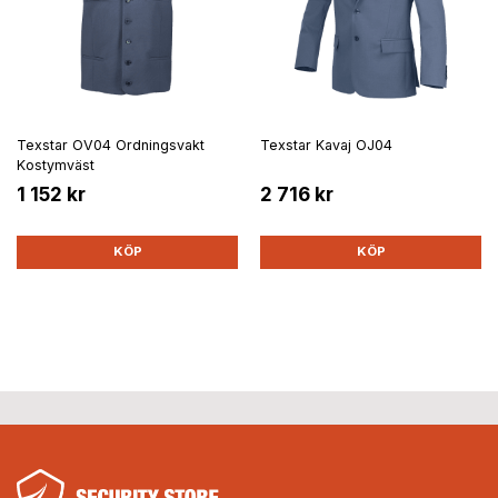
Texstar OV04 Ordningsvakt
Texstar Kavaj OJ04
Kostymväst
1 152 kr
2 716 kr
KÖP
KÖP