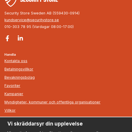
Security Store Sweden AB (559430-0914)
kundservice@securitystore.se
010-303 78 95 (Vardagar 08:00-17:00)
Handla
Kontakta oss
Betalningsvillkor
Bevakningsbolag
Favoriter
Kampanjer
Myndigheter, kommuner och offentliga organisationer
Villkor
Vi skräddarsyr din upplevelse
Information
Om oss