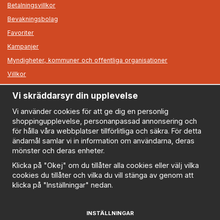
Betalningsvillkor
Bevakningsbolag
Favoriter
Kampanjer
Myndigheter, kommuner och offentliga organisationer
Villkor
Vi skräddarsyr din upplevelse
Information
Om oss
Vi använder cookies för att ge dig en personlig
shoppingupplevelse, personanpassad annonsering och
Nyheter
för hålla våra webbplatser tillförlitliga och säkra. För detta
Nyhetsbrev
ändamål samlar vi in information om användarna, deras
Logga in
mönster och deras enheter.
Om cookies
Klicka på "Okej" om du tillåter alla cookies eller välj vilka
cookies du tillåter och vilka du vill stänga av genom att
Cookie inställningar
klicka på "Inställningar" nedan.
Policy
FAQ
INSTÄLLNINGAR