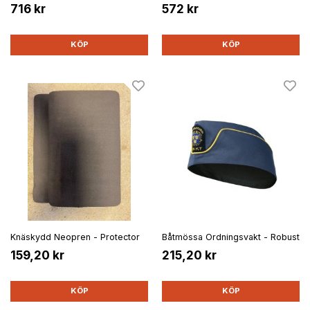
716 kr
572 kr
KÖP
KÖP
Knäskydd Neopren - Protector
Båtmössa Ordningsvakt - Robust
159,20 kr
215,20 kr
KÖP
KÖP