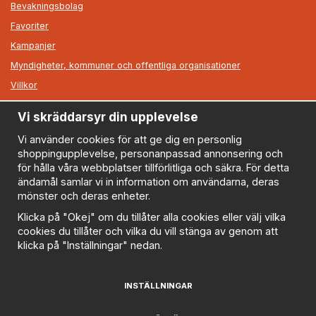
Bevakningsbolag
Favoriter
Kampanjer
Myndigheter, kommuner och offentliga organisationer
Villkor
Vi skräddarsyr din upplevelse
Information
Om oss
Vi använder cookies för att ge dig en personlig
shoppingupplevelse, personanpassad annonsering och
Nyheter
för hålla våra webbplatser tillförlitliga och säkra. För detta
Nyhetsbrev
ändamål samlar vi in information om användarna, deras
Logga in
mönster och deras enheter.
Om cookies
Klicka på "Okej" om du tillåter alla cookies eller välj vilka
cookies du tillåter och vilka du vill stänga av genom att
Cookie inställningar
klicka på "Inställningar" nedan.
Policy
FAQ
INSTÄLLNINGAR
Prenumerera på nyhetsbrevet för våra bästa erbjudanden