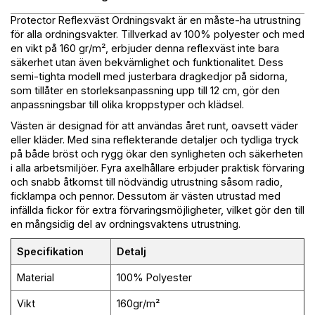
Protector Reflexväst Ordningsvakt är en måste-ha utrustning
för alla ordningsvakter. Tillverkad av 100% polyester och med
en vikt på 160 gr/m², erbjuder denna reflexväst inte bara
säkerhet utan även bekvämlighet och funktionalitet. Dess
semi-tighta modell med justerbara dragkedjor på sidorna,
som tillåter en storleksanpassning upp till 12 cm, gör den
anpassningsbar till olika kroppstyper och klädsel.
Västen är designad för att användas året runt, oavsett väder
eller kläder. Med sina reflekterande detaljer och tydliga tryck
på både bröst och rygg ökar den synligheten och säkerheten
i alla arbetsmiljöer. Fyra axelhållare erbjuder praktisk förvaring
och snabb åtkomst till nödvändig utrustning såsom radio,
ficklampa och pennor. Dessutom är västen utrustad med
infällda fickor för extra förvaringsmöjligheter, vilket gör den till
en mångsidig del av ordningsvaktens utrustning.
Specifikation
Detalj
Material
100% Polyester
Vikt
160gr/m²