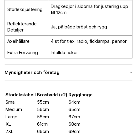
Dragkedjor i sidorna för justering upp
Storleksjustering
till 12cm
Reflekterande
Ja, på både bröst och rygg
Detaljer
Axelhållare
4 st för t.ex. radio, ficklampa, pennor
Extra Förvaring
Infällda fickor
Myndigheter och företag
Storlekstabell
Bröstvidd (x2)
Rygglängd
Small
55cm
64cm
Medium
56cm
65cm
Large
58cm
67cm
XL
61cm
68cm
2XL
66cm
69cm