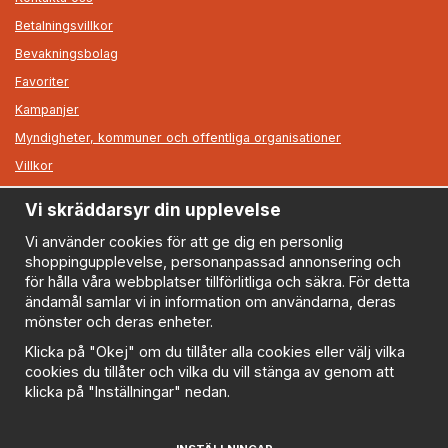
Betalningsvillkor
Bevakningsbolag
Favoriter
Kampanjer
Myndigheter, kommuner och offentliga organisationer
Villkor
Vi skräddarsyr din upplevelse
Information
Om oss
Vi använder cookies för att ge dig en personlig
shoppingupplevelse, personanpassad annonsering och
Nyheter
för hålla våra webbplatser tillförlitliga och säkra. För detta
Nyhetsbrev
ändamål samlar vi in information om användarna, deras
Logga in
mönster och deras enheter.
Om cookies
Klicka på "Okej" om du tillåter alla cookies eller välj vilka
cookies du tillåter och vilka du vill stänga av genom att
Cookie inställningar
klicka på "Inställningar" nedan.
Policy
FAQ