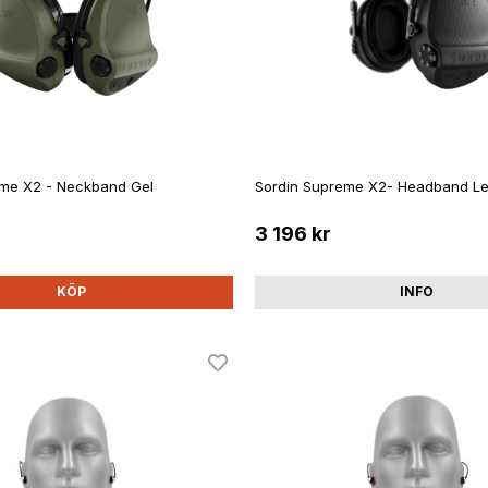
eme X2 - Neckband Gel
Sordin Supreme X2- Headband Le
3 196 kr
KÖP
INFO