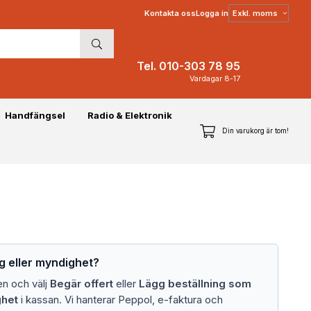
Välj
Kontakta oss
Logga in
moms
Tel. 010-303 78 95
Vardagar 8-17
Handfängsel
Radio & Elektronik
Din varukorg är tom!
ng eller myndighet?
en och välj
Begär offert
eller
Lägg beställning som
ghet
i kassan. Vi hanterar Peppol, e-faktura och