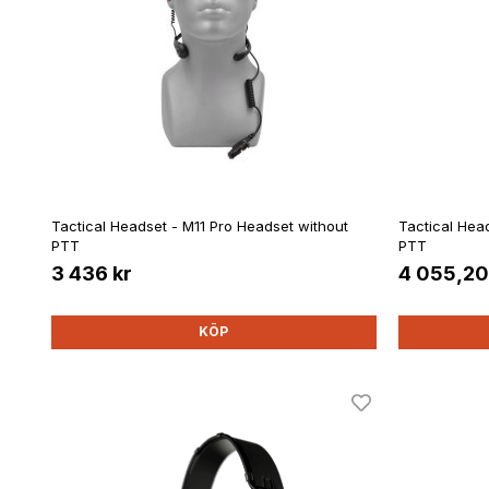
Tactical Headset - M11 Pro Headset without
Tactical Head
PTT
PTT
3 436 kr
4 055,20
KÖP