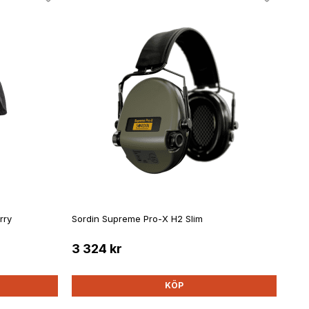
rry
Sordin Supreme Pro-X H2 Slim
3 324 kr
KÖP