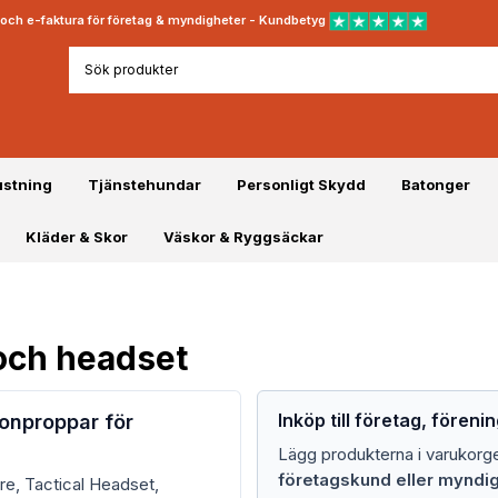
rt och e-faktura för företag & myndigheter - Kundbetyg
ustning
Tjänstehundar
Personligt Skydd
Batonger
Kläder & Skor
Väskor & Ryggsäckar
och headset
Inköp till företag, föreni
onproppar för
Lägg produkterna i varukorg
företagskund eller myndi
ire, Tactical Headset,