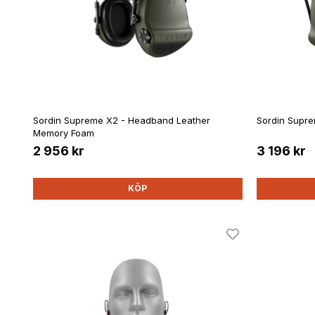
Sordin Supreme X2 - Headband Leather
Sordin Supr
Memory Foam
2 956 kr
3 196 kr
KÖP