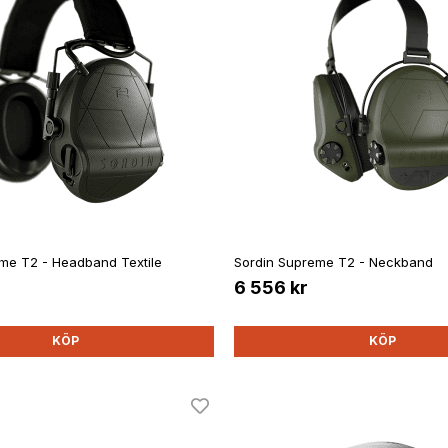
me T2 - Headband Textile
Sordin Supreme T2 - Neckband
6 556 kr
KÖP
KÖP