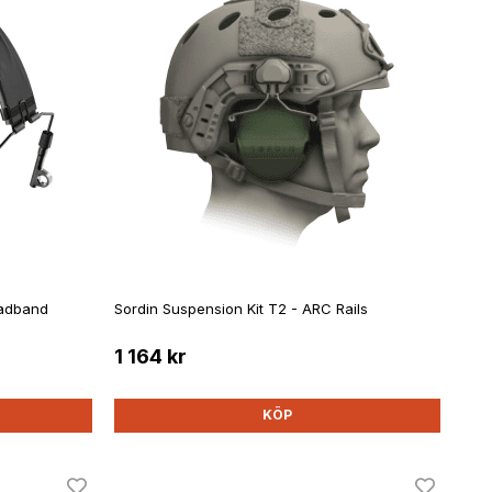
eadband
Sordin Suspension Kit T2 - ARC Rails
1 164 kr
KÖP