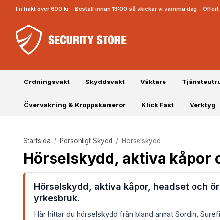
Fri frakt över 600 kr - Beställ innan 13:00 så skickar vi samma dag - Offe
Ordningsvakt
Skyddsvakt
Väktare
Tjänsteutr
Övervakning & Kroppskameror
Klick Fast
Verktyg
Startsida
/
Personligt Skydd
/
Hörselskydd
Hörselskydd, aktiva kåpor 
Hörselskydd, aktiva kåpor, headset och ör
yrkesbruk.
Här hittar du hörselskydd från bland annat Sordin, Suref