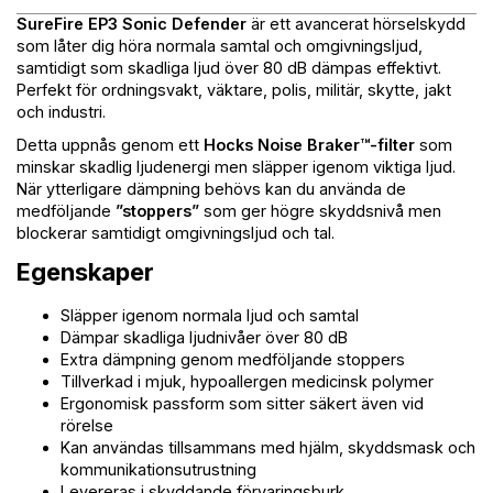
SureFire EP3 Sonic Defender
är ett avancerat hörselskydd
som låter dig höra normala samtal och omgivningsljud,
samtidigt som skadliga ljud över 80 dB dämpas effektivt.
Perfekt för ordningsvakt, väktare, polis, militär, skytte, jakt
och industri.
Detta uppnås genom ett
Hocks Noise Braker™-filter
som
minskar skadlig ljudenergi men släpper igenom viktiga ljud.
När ytterligare dämpning behövs kan du använda de
medföljande
”stoppers”
som ger högre skyddsnivå men
blockerar samtidigt omgivningsljud och tal.
Egenskaper
Släpper igenom normala ljud och samtal
Dämpar skadliga ljudnivåer över 80 dB
Extra dämpning genom medföljande stoppers
Tillverkad i mjuk, hypoallergen medicinsk polymer
Ergonomisk passform som sitter säkert även vid
rörelse
Kan användas tillsammans med hjälm, skyddsmask och
kommunikationsutrustning
Levereras i skyddande förvaringsburk