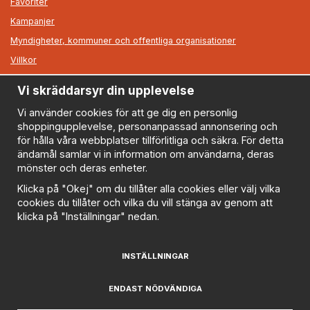
Favoriter
Kampanjer
Myndigheter, kommuner och offentliga organisationer
Villkor
Vi skräddarsyr din upplevelse
Information
Om oss
Vi använder cookies för att ge dig en personlig
shoppingupplevelse, personanpassad annonsering och
Nyheter
för hålla våra webbplatser tillförlitliga och säkra. För detta
Nyhetsbrev
ändamål samlar vi in information om användarna, deras
Logga in
mönster och deras enheter.
Om cookies
Klicka på "Okej" om du tillåter alla cookies eller välj vilka
cookies du tillåter och vilka du vill stänga av genom att
Cookie inställningar
klicka på "Inställningar" nedan.
Policy
FAQ
INSTÄLLNINGAR
Prenumerera på nyhetsbrevet för våra bästa erbjudanden
och nyheter!
ENDAST NÖDVÄNDIGA
E-