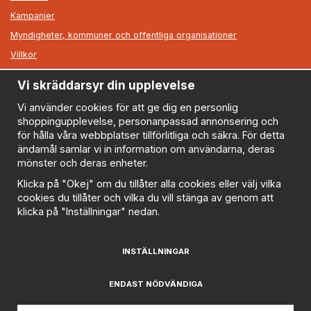
Kampanjer
Myndigheter, kommuner och offentliga organisationer
Villkor
Vi skräddarsyr din upplevelse
Information
Om oss
Vi använder cookies för att ge dig en personlig
shoppingupplevelse, personanpassad annonsering och
Nyheter
för hålla våra webbplatser tillförlitliga och säkra. För detta
Nyhetsbrev
ändamål samlar vi in information om användarna, deras
Logga in
mönster och deras enheter.
Om cookies
Klicka på "Okej" om du tillåter alla cookies eller välj vilka
cookies du tillåter och vilka du vill stänga av genom att
Cookie inställningar
klicka på "Inställningar" nedan.
Policy
FAQ
INSTÄLLNINGAR
Prenumerera på nyhetsbrevet för våra bästa erbjudanden
och nyheter!
ENDAST NÖDVÄNDIGA
E-