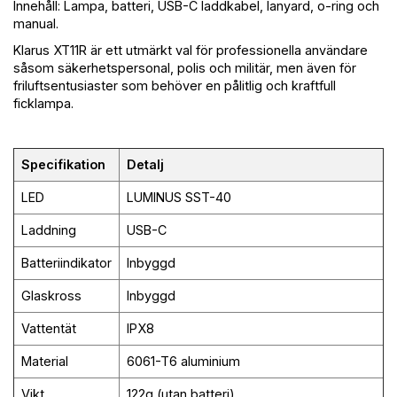
Innehåll: Lampa, batteri, USB-C laddkabel, lanyard, o-ring och
manual.
Klarus XT11R är ett utmärkt val för professionella användare
såsom säkerhetspersonal, polis och militär, men även för
friluftsentusiaster som behöver en pålitlig och kraftfull
ficklampa.
Specifikation
Detalj
LED
LUMINUS SST-40
Laddning
USB-C
Batteriindikator
Inbyggd
Glaskross
Inbyggd
Vattentät
IPX8
Material
6061-T6 aluminium
Vikt
122g (utan batteri)