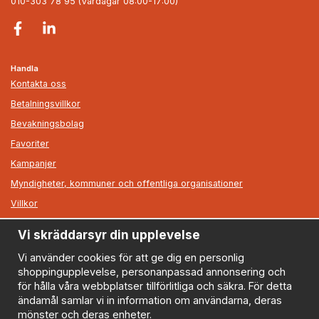
010-303 78 95 (Vardagar 08:00-17:00)
Handla
Kontakta oss
Betalningsvillkor
Bevakningsbolag
Favoriter
Kampanjer
Myndigheter, kommuner och offentliga organisationer
Villkor
Vi skräddarsyr din upplevelse
Information
Om oss
Vi använder cookies för att ge dig en personlig
shoppingupplevelse, personanpassad annonsering och
Nyheter
för hålla våra webbplatser tillförlitliga och säkra. För detta
Nyhetsbrev
ändamål samlar vi in information om användarna, deras
Logga in
mönster och deras enheter.