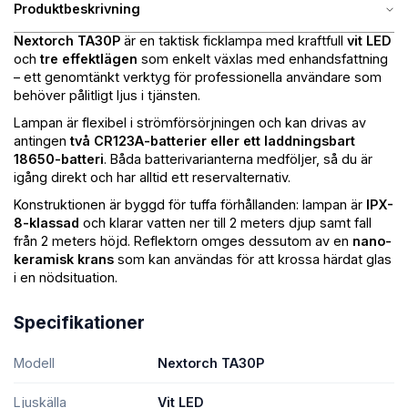
Produktbeskrivning
Nextorch TA30P
är en taktisk ficklampa med kraftfull
vit LED
och
tre effektlägen
som enkelt växlas med enhandsfattning
– ett genomtänkt verktyg för professionella användare som
behöver pålitligt ljus i tjänsten.
Lampan är flexibel i strömförsörjningen och kan drivas av
antingen
två CR123A-batterier eller ett laddningsbart
18650-batteri
. Båda batterivarianterna medföljer, så du är
igång direkt och har alltid ett reservalternativ.
Konstruktionen är byggd för tuffa förhållanden: lampan är
IPX-
8-klassad
och klarar vatten ner till 2 meters djup samt fall
från 2 meters höjd. Reflektorn omges dessutom av en
nano-
keramisk krans
som kan användas för att krossa härdat glas
i en nödsituation.
Specifikationer
Modell
Nextorch TA30P
Ljuskälla
Vit LED