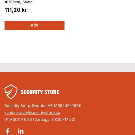
10x15cm, Svart
111,20 kr
KÖP
Security Store Sweden AB (559430-0914)
kundservice@securitystore.se
010-303 78 95 (Vardagar 08:00-17:00)