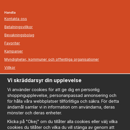
Handla
Kontakta oss
Betalningsvillkor
Bevakningsbolag
Favoriter
Kampanjer
Myndigheter, kommuner och offentliga organisationer
Villkor
Vi skräddarsyr din upplevelse
Information
Om oss
Vi använder cookies för att ge dig en personlig
shoppingupplevelse, personanpassad annonsering och
Nyheter
för hålla våra webbplatser tillförlitliga och säkra. För detta
Nyhetsbrev
ändamål samlar vi in information om användarna, deras
Logga in
mönster och deras enheter.
Om cookies
Klicka på "Okej" om du tillåter alla cookies eller välj vilka
cookies du tillåter och vilka du vill stänga av genom att
Cookie inställningar