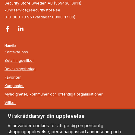
Security Store Sweden AB (559430-0914)
kundservice@securitystore.se
010-303 78 95 (Vardagar 08:00-17:00)
Handla
Kontakta oss
Betalningsvillkor
Bevakningsbolag
Favoriter
Kampanjer
Myndigheter, kommuner och offentliga organisationer
Villkor
Vi skräddarsyr din upplevelse
Information
Om oss
Vi använder cookies för att ge dig en personlig
shoppingupplevelse, personanpassad annonsering och
Nyheter