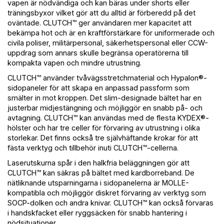
vapen är nödvändiga och kan bäras under shorts eller
träningsbyxor vilket gör att du alltid är förberedd på det
oväntade. CLUTCH™ ger användaren mer kapacitet att
bekämpa hot och är en kraftförstärkare för uniformerade och
civila poliser, militärpersonal, säkerhetspersonal eller CCW-
uppdrag som annars skulle begränsa operatörerna till
kompakta vapen och mindre utrustning.
CLUTCH™ använder tvåvägsstretchmaterial och Hypalon®-
sidopaneler för att skapa en anpassad passform som
smälter in mot kroppen. Det slim-designade bältet har en
justerbar midjestängning och möjliggör en snabb på- och
avtagning. CLUTCH™ kan användas med de flesta KYDEX®-
hölster och har tre celler för förvaring av utrustning i olika
storlekar. Det finns också tre självhäftande krokar för att
fästa verktyg och tillbehör inuti CLUTCH™-cellerna.
Laserutskurna spår i den halkfria beläggningen gör att
CLUTCH™ kan säkras på bältet med kardborreband. De
nätliknande utsparningarna i sidopanelerna är MOLLE-
kompatibla och möjliggör diskret förvaring av verktyg som
SOCP-dolken och andra knivar. CLUTCH™ kan också förvaras
i handskfacket eller ryggsäcken för snabb hantering i
nödsituationer.