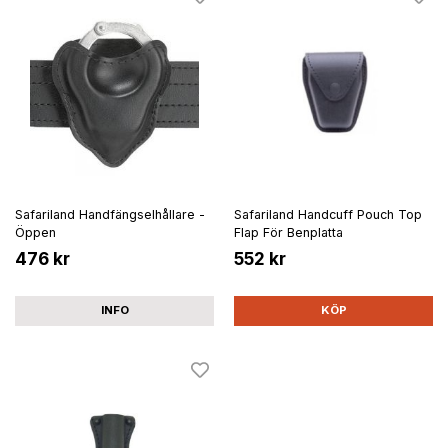
Safariland Handfängselhållare -
Safariland Handcuff Pouch Top
Öppen
Flap För Benplatta
476 kr
552 kr
INFO
KÖP