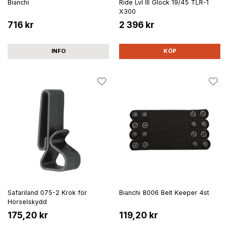
Bianchi
Ride Lvl III Glock 19/45 TLR-1
X300
716 kr
2 396 kr
INFO
KÖP
Safariland 075-2 Krok för
Bianchi 8006 Belt Keeper 4st
Hörselskydd
175,20 kr
119,20 kr