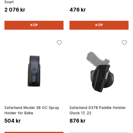
Svart
2 076 kr
476 kr
KÖP
KÖP
Safariland Model 38 OC Spray
Safariland 6378 Paddle Holster
Holder för Bälte
Glock 17, 22
504 kr
876 kr