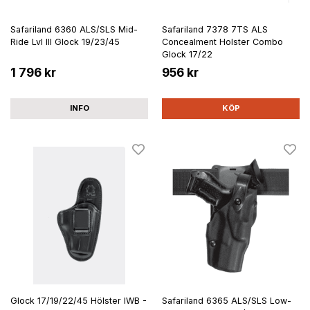
Safariland 6360 ALS/SLS Mid-
Safariland 7378 7TS ALS
Ride Lvl III Glock 19/23/45
Concealment Holster Combo
Glock 17/22
1 796 kr
956 kr
INFO
KÖP
Glock 17/19/22/45 Hölster IWB -
Safariland 6365 ALS/SLS Low-