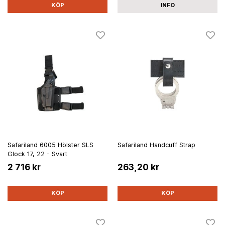
KÖP
INFO
Safariland 6005 Hölster SLS
Safariland Handcuff Strap
Glock 17, 22 - Svart
2 716 kr
263,20 kr
KÖP
KÖP