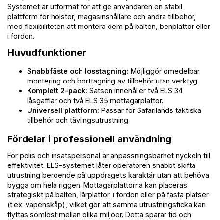
Systemet är utformat för att ge användaren en stabil
plattform för hölster, magasinshållare och andra tillbehör,
med flexibiliteten att montera dem på bälten, benplattor eller
i fordon.
Huvudfunktioner
Snabbfäste och losstagning:
Möjliggör omedelbar
montering och borttagning av tillbehör utan verktyg.
Komplett 2-pack:
Satsen innehåller två ELS 34
låsgafflar och två ELS 35 mottagarplattor.
Universell plattform:
Passar för Safarilands taktiska
tillbehör och tävlingsutrustning.
Fördelar i professionell användning
För polis och insatspersonal är anpassningsbarhet nyckeln till
effektivitet. ELS-systemet låter operatören snabbt skifta
utrustning beroende på uppdragets karaktär utan att behöva
bygga om hela riggen. Mottagarplattorna kan placeras
strategiskt på bälten, lårplattor, i fordon eller på fasta platser
(t.ex. vapenskåp), vilket gör att samma utrustningsficka kan
flyttas sömlöst mellan olika miljöer. Detta sparar tid och