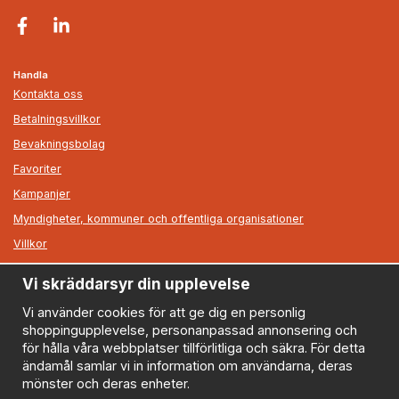
Handla
Kontakta oss
Betalningsvillkor
Bevakningsbolag
Favoriter
Kampanjer
Myndigheter, kommuner och offentliga organisationer
Villkor
Vi skräddarsyr din upplevelse
Information
Om oss
Vi använder cookies för att ge dig en personlig
shoppingupplevelse, personanpassad annonsering och
Nyheter
för hålla våra webbplatser tillförlitliga och säkra. För detta
Nyhetsbrev
ändamål samlar vi in information om användarna, deras
Logga in
mönster och deras enheter.