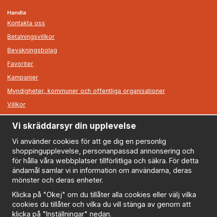
Handla
Kontakta oss
Betalningsvillkor
Bevakningsbolag
Favoriter
Kampanjer
Myndigheter, kommuner och offentliga organisationer
Villkor
Vi skräddarsyr din upplevelse
Information
Om oss
Vi använder cookies för att ge dig en personlig
shoppingupplevelse, personanpassad annonsering och
Nyheter
för hålla våra webbplatser tillförlitliga och säkra. För detta
Nyhetsbrev
ändamål samlar vi in information om användarna, deras
Logga in
mönster och deras enheter.
Om cookies
Klicka på "Okej" om du tillåter alla cookies eller välj vilka
cookies du tillåter och vilka du vill stänga av genom att
Cookie inställningar
klicka på "Inställningar" nedan.