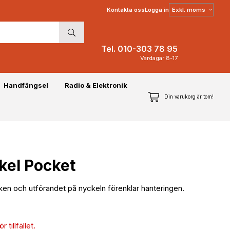
Välj
Kontakta oss
Logga in
moms
Tel. 010-303 78 95
Vardagar 8-17
Handfängsel
Radio & Elektronik
Din varukorg är tom!
kel Pocket
eken och utförandet på nyckeln förenklar hanteringen.
 tillfället.