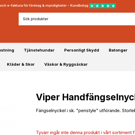
rt och e-faktura för företag & myndigheter - Kundbetyg
ustning
Tjänstehundar
Personligt Skydd
Batonger
Kläder & Skor
Väskor & Ryggsäckar
Viper Handfängselnyc
Fängselnyckel i sk. "penstyle" utförande. Storl
Tyvärr ingår inte denna produkt i vårt sortiment för