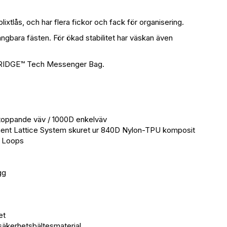
xtlås, och har flera fickor och fack för organisering.
bara fästen. För ökad stabilitet har väskan även
KYRIDGE™ Tech Messenger Bag.
toppande väv / 1000D enkelväv
ent Lattice System skuret ur 840D Nylon-TPU komposit
l Loops
gg
et
säkerhetsbältesmaterial