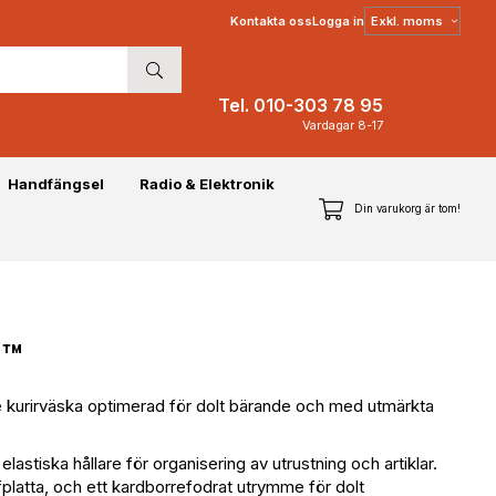
Välj
Kontakta oss
Logga in
moms
Tel. 010-303 78 95
Vardagar 8-17
Handfängsel
Radio & Elektronik
Din varukorg är tom!
E™
kurirväska optimerad för dolt bärande och med utmärkta
stiska hållare för organisering av utrustning och artiklar.
platta, och ett kardborrefodrat utrymme för dolt