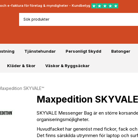
rt och e-faktura för företag & myndigheter - Kundbetyg
ustning
Tjänstehundar
Personligt Skydd
Batonger
Kläder & Skor
Väskor & Ryggsäckar
Maxpedition SKYVALE™
Maxpedition SKYVAL
SKYVALE Messenger Bag är en större korsande 
organiseringsmöjligheter.
Huvudfacket har generöst med fickor, fack och ela
Det finns särskilda utrymmen för laptop och surf