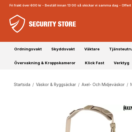
Fri frakt över 600 kr - Beställ innan 13:00 så skickar vi samma dag - Offe
Ordningsvakt
Skyddsvakt
Väktare
Tjänsteutr
Övervakning & Kroppskameror
Klick Fast
Verktyg
Startsida
/
Väskor & Ryggsäckar
/
Axel- Och Midjeväskor
/