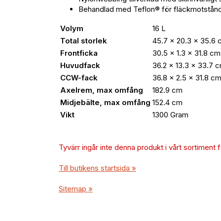
Behandlad med Teflon® för fläckmotstånd
Volym
16 L
Total storlek
45.7 × 20.3 × 35.6
Frontficka
30.5 × 1.3 × 31.8 cm
Huvudfack
36.2 × 13.3 × 33.7 
CCW-fack
36.8 × 2.5 × 31.8 c
Axelrem, max omfång
182.9 cm
Midjebälte, max omfång
152.4 cm
Vikt
1300 Gram
Tyvärr ingår inte denna produkt i vårt sortiment för
Till butikens startsida »
Sitemap »