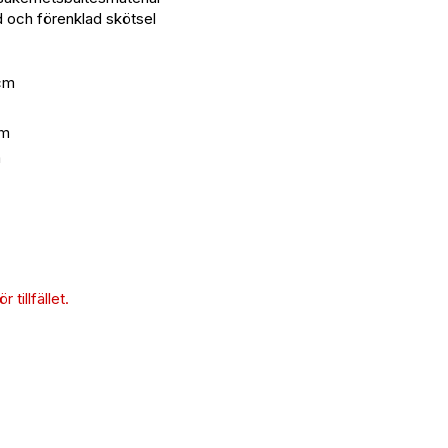
 och förenklad skötsel
 cm
cm
m
 tillfället.