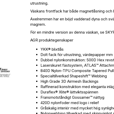
utrustning.
Väskans frontfack har både magnetlåsning och bli
Axelremmen har en böjd vadderad dyna och sväng
magrem.
För en mindre version av denna väskan, se S
AGR produktegenskaper
YKK® blixtlås
Dolt fack för utrustning, värdepapper mm
Dubbel nylonkonstruktion: 500D Hex revs
Laserskuret fästsystem, ATLAS™ Attachm
840D Nylon-TPU Composite Tapered Pul
Specialtillverkad Shapeshift™ Webbing
High Grade 3D Airmesh Backings
Raffinerad konstruktion med eleganta inlä
Duraflex® Xlite® lättviktsspännen
Fransmotståndigt Gossamer™ nättyg
420D nylonfoder med logo i relief
Gråskalig interiör med mycket hög synligh
Nylonwebbing tillverkad med skinnvänligt 