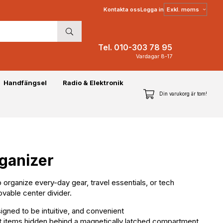
Välj
Kontakta oss
Logga in
moms
Tel. 010-303 78 95
Vardagar 8-17
Handfängsel
Radio & Elektronik
Din varukorg är tom!
ganizer
 organize every-day gear, travel essentials, or tech
ovable center divider.
ed to be intuitive, and convenient
items hidden behind a magnetically latched compartment