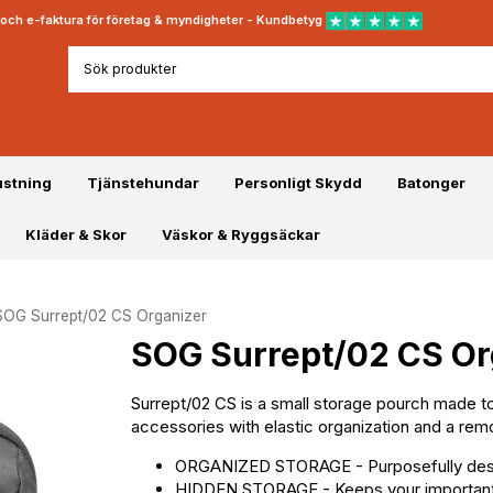
rt och e-faktura för företag & myndigheter - Kundbetyg
ustning
Tjänstehundar
Personligt Skydd
Batonger
Kläder & Skor
Väskor & Ryggsäckar
SOG Surrept/02 CS Organizer
SOG Surrept/02 CS Or
Surrept/02 CS is a small storage pourch made to
accessories with elastic organization and a rem
ORGANIZED STORAGE - Purposefully design
HIDDEN STORAGE - Keeps your important 