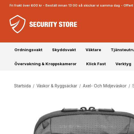
Fri frakt över 600 kr - Beställ innan 13:00 så skickar vi samma dag - Offe
Ordningsvakt
Skyddsvakt
Väktare
Tjänsteutr
Övervakning & Kroppskameror
Klick Fast
Verktyg
Startsida
/
Väskor & Ryggsäckar
/
Axel- Och Midjeväskor
/