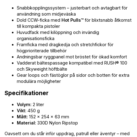
Snabbkopplingssystem – justerbart och avtagbart för
användning som midjeväska
Dold CCW-ficka med
Hot Pulls™
för blixtsnabb åtkomst
till kompakta pistoler
Huvudfack med kilöppning och invändig
organisationsficka
Framficka med dragkedja och stretchfickor för
högprioriterade tillbehör
Andningsbar ryggpanel mot bröstet för ökad komfort
Vadderat bältespassage kompatibel med RUSH® 100
och Skyweight höftbälte
Gear loops och fästöglor på sidor och botten för extra
modulära möjligheter
Specifikationer
Volym:
2 liter
Vikt:
450 g
Mått:
152 × 254 × 63 mm
Material:
330D Nylon Ripstop
Oavsett om du står inför uppdrag, patrull eller äventyr – med