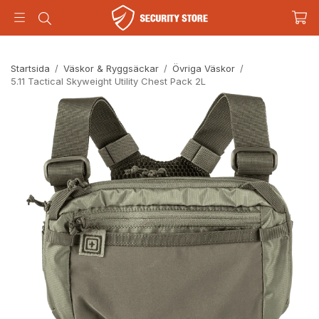
Startsida
/
Väskor & Ryggsäckar
/
Övriga Väskor
/
5.11 Tactical Skyweight Utility Chest Pack 2L