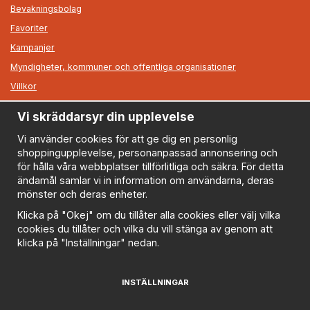
Bevakningsbolag
Favoriter
Kampanjer
Myndigheter, kommuner och offentliga organisationer
Villkor
Vi skräddarsyr din upplevelse
Information
Om oss
Vi använder cookies för att ge dig en personlig
shoppingupplevelse, personanpassad annonsering och
Nyheter
för hålla våra webbplatser tillförlitliga och säkra. För detta
Nyhetsbrev
ändamål samlar vi in information om användarna, deras
Logga in
mönster och deras enheter.
Om cookies
Klicka på "Okej" om du tillåter alla cookies eller välj vilka
cookies du tillåter och vilka du vill stänga av genom att
Cookie inställningar
klicka på "Inställningar" nedan.
Policy
FAQ
INSTÄLLNINGAR
Prenumerera på nyhetsbrevet för våra bästa erbjudanden