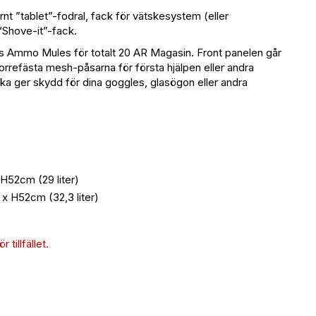
ernt ”tablet”-fodral, fack för vätskesystem (eller
“Shove-it”-fack.
ds Ammo Mules för totalt 20 AR Magasin. Front panelen går
rdborrefästa mesh-påsarna för första hjälpen eller andra
a ger skydd för dina goggles, glasögon eller andra
52cm (29 liter)
 H52cm (32,3 liter)
 tillfället.