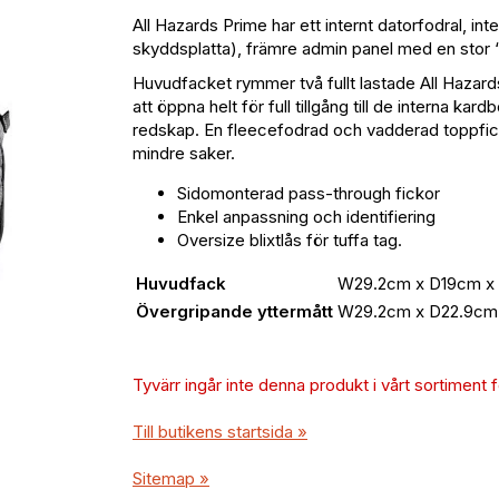
All Hazards Prime har ett internt datorfodral, int
skyddsplatta), främre admin panel med en stor 
Huvudfacket rymmer två fullt lastade All Hazar
att öppna helt för full tillgång till de interna ka
redskap. En fleecefodrad och vadderad toppfick
mindre saker.
Sidomonterad pass-through fickor
Enkel anpassning och identifiering
Oversize blixtlås för tuffa tag.
Huvudfack
W29.2cm x D19cm x H
Övergripande yttermått
W29.2cm x D22.9cm x
Tyvärr ingår inte denna produkt i vårt sortiment för
Till butikens startsida »
Sitemap »