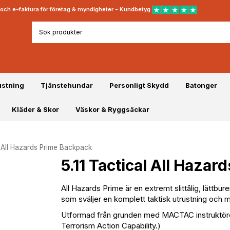
rt och e-faktura för företag & myndigheter - Kundbetyg
ustning
Tjänstehundar
Personligt Skydd
Batonger
Kläder & Skor
Väskor & Ryggsäckar
l All Hazards Prime Backpack
5.11 Tactical All Haza
All Hazards Prime är en extremt slittålig, lätt
som sväljer en komplett taktisk utrustning och me
Utformad från grunden med MACTAC instruktöre
Terrorism Action Capability.)