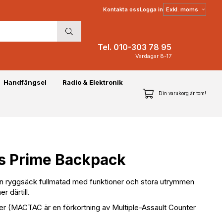
Välj
Kontakta oss
Logga in
moms
Tel. 010-303 78 95
Vardagar 8-17
Handfängsel
Radio & Elektronik
Din varukorg är tom!
rds Prime Backpack
buren ryggsäck fullmatad med funktioner och stora utrymmen
r därtill.
r (MACTAC är en förkortning av Multiple-Assault Counter