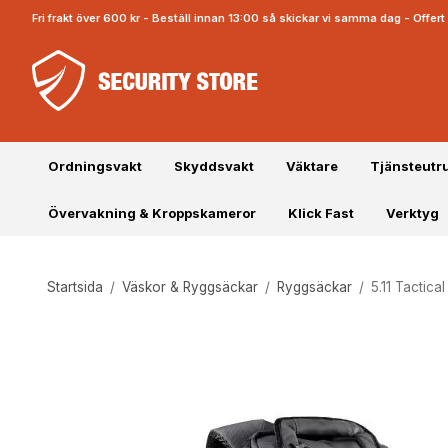
Fri frakt över 600 kr - Beställ innan 13:00 så skickar vi samma dag - Offe
Ordningsvakt
Skyddsvakt
Väktare
Tjänsteutr
Övervakning & Kroppskameror
Klick Fast
Verktyg
Startsida
/
Väskor & Ryggsäckar
/
Ryggsäckar
/
5.11 Tactica