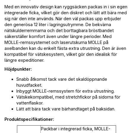
Med en innovativ design kan ryggsäcken packas in i sin egen
integrerade ficka, vilket gör den diskret och lätt att bära med
sig när den inte används. När den väl packas upp erbjuder
den generösa 12 liter i lagringsutrymme. De bekväma
nätskulderremmarna och det borttagbara bröstbandet
säkerställer komfort även under längre perioder. Med
MOLLE-remssystemet och laserutskurna MOLLE på
axelbanden kan du enkelt fästa extra utrustning. Den är även
kompatibel för vätskesystem, vilket gör den idealisk för
längre expeditioner.
Höjdpunkter:
Snabb åtkomst tack vare det skaldöppnande
huvudfacket.
Inbyggt MOLLE-remssystem för extra utrustning.
Vätskekompatibel, med stretchfickor på sidorna för
vattenflaskor.
Lätt att bära tack vare bärhandtaget på baksidan.
Produktspecifikationer:
Packbar i integrerad ficka, MOLLE-