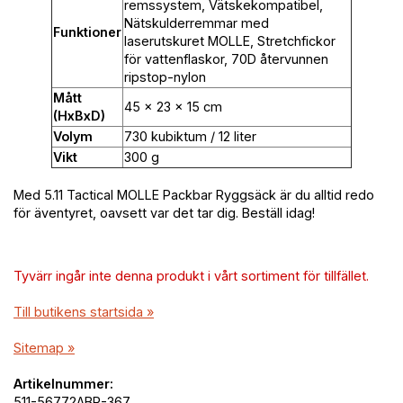
remssystem, Vätskekompatibel,
Nätskulderremmar med
Funktioner
laserutskuret MOLLE, Stretchfickor
för vattenflaskor, 70D återvunnen
ripstop-nylon
Mått
45 x 23 x 15 cm
(HxBxD)
Volym
730 kubiktum / 12 liter
Vikt
300 g
Med 5.11 Tactical MOLLE Packbar Ryggsäck är du alltid redo
för äventyret, oavsett var det tar dig. Beställ idag!
Tyvärr ingår inte denna produkt i vårt sortiment för tillfället.
Till butikens startsida »
Sitemap »
Artikelnummer:
511-56772ABR-367