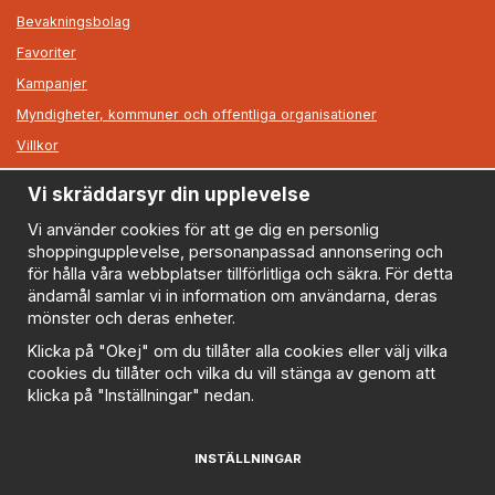
Bevakningsbolag
Favoriter
Kampanjer
Myndigheter, kommuner och offentliga organisationer
Villkor
Vi skräddarsyr din upplevelse
Information
Om oss
Vi använder cookies för att ge dig en personlig
shoppingupplevelse, personanpassad annonsering och
Nyheter
för hålla våra webbplatser tillförlitliga och säkra. För detta
Nyhetsbrev
ändamål samlar vi in information om användarna, deras
Logga in
mönster och deras enheter.
Om cookies
Klicka på "Okej" om du tillåter alla cookies eller välj vilka
cookies du tillåter och vilka du vill stänga av genom att
Cookie inställningar
klicka på "Inställningar" nedan.
Policy
FAQ
INSTÄLLNINGAR
Prenumerera på nyhetsbrevet för våra bästa erbjudanden