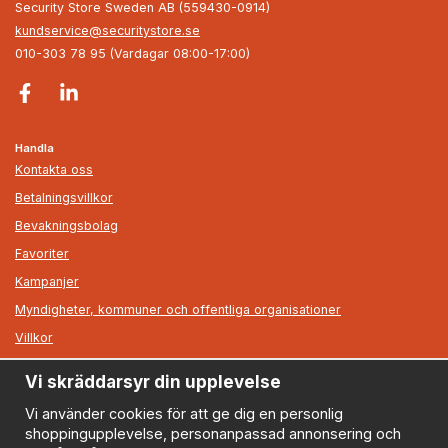
Security Store Sweden AB (559430-0914)
kundservice@securitystore.se
010-303 78 95 (Vardagar 08:00-17:00)
Handla
Kontakta oss
Betalningsvillkor
Bevakningsbolag
Favoriter
Kampanjer
Myndigheter, kommuner och offentliga organisationer
Villkor
Vi skräddarsyr din upplevelse
Information
Om oss
Vi använder cookies för att ge dig en personlig
shoppingupplevelse, personanpassad annonsering och
Nyheter