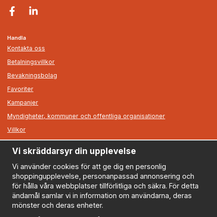
Handla
Kontakta oss
Betalningsvillkor
Bevakningsbolag
Favoriter
Kampanjer
Myndigheter, kommuner och offentliga organisationer
Villkor
Vi skräddarsyr din upplevelse
Information
Om oss
Vi använder cookies för att ge dig en personlig
shoppingupplevelse, personanpassad annonsering och
Nyheter
för hålla våra webbplatser tillförlitliga och säkra. För detta
Nyhetsbrev
ändamål samlar vi in information om användarna, deras
Logga in
mönster och deras enheter.