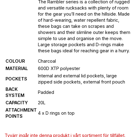
The Rambler series is a collection of rugged
and versatile rucksacks with plenty of room
for the gear you’ll need on the hillside. Made
of hard-wearing, water repellent fabric,
these bags can take on scrapes and
showers and their slimline outer keeps them
simple to use and organise on the move.
Large storage pockets and D-rings make
these bags ideal for reaching gear in a hurry.
COLOUR
Charcoal
MATERIAL
600D XTP polyester
Internal and external lid pockets, large
POCKETS
zipped side pockets, external front pouch
BACK
Padded
SYSTEM
CAPACITY
20L
ATTACHMENT
4 x D rings on top
POINTS
Tyvärr ingår inte denna produkt i vårt sortiment för tillfället.