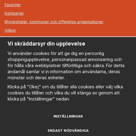
Favoriter
Kampanjer
Myndigheter, kommuner och offentliga organisationer
Villkor
Vi skräddarsyr din upplevelse
Information
Om oss
Vi använder cookies för att ge dig en personlig
shoppingupplevelse, personanpassad annonsering och
Nyheter
för hålla våra webbplatser tillförlitliga och säkra. För detta
Nyhetsbrev
ändamål samlar vi in information om användarna, deras
Logga in
mönster och deras enheter.
Om cookies
Klicka på "Okej" om du tillåter alla cookies eller välj vilka
cookies du tillåter och vilka du vill stänga av genom att
Cookie inställningar
klicka på "Inställningar" nedan.
Policy
FAQ
INSTÄLLNINGAR
Prenumerera på nyhetsbrevet för våra bästa erbjudanden
och nyheter!
ENDAST NÖDVÄNDIGA