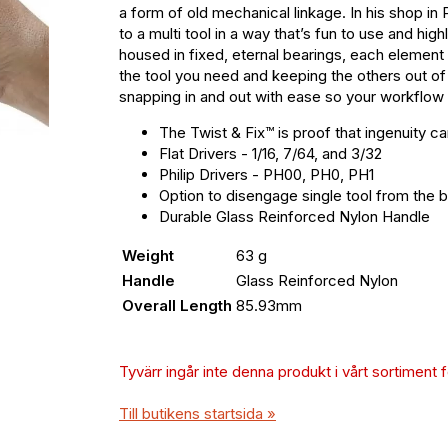
a form of old mechanical linkage. In his shop in P
to a multi tool in a way that’s fun to use and hig
housed in fixed, eternal bearings, each element i
the tool you need and keeping the others out of
snapping in and out with ease so your workflow 
The Twist & Fix™ is proof that ingenuity c
Flat Drivers - 1/16, 7/64, and 3/32
Philip Drivers - PH00, PH0, PH1
Option to disengage single tool from the ba
Durable Glass Reinforced Nylon Handle
Weight
63 g
Handle
Glass Reinforced Nylon
Overall Length
85.93mm
Tyvärr ingår inte denna produkt i vårt sortiment för
Till butikens startsida »