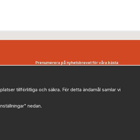
Prenumerera på nyhetsbrevet för våra bästa
erbjudanden och nyheter!
E-
postadress
ser tillförlitliga och säkra. För detta ändamål samlar vi
De uppgifter du matar in kommer endast användas till våra
nyhetsbrev.
"Inställningar" nedan.