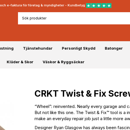
rt och e-faktura för företag & myndigheter - Kundbetyg
ustning
Tjänstehundar
Personligt Skydd
Batonger
Kläder & Skor
Väskor & Ryggsäckar
CRKT Twist & Fix Scre
“Wheel”: reinvented. Nearly every garage and ca
But not like this one. The Twist & Fix™ tool is a
make an everyday repair job just a little more 
Designer Ryan Glasgow has always been fascinat