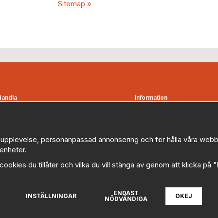
Sitemap »
Handla
Information
Kontakta oss
Om oss
etalningsvillkor
Nyheter
Bevakningsbolag
Nyhetsbrev
upplevelse, personanpassad annonsering och för hålla våra webbplat
enheter.
Favoriter
Logga in
Kampanjer
Om cookies
a cookies du tillåter och vilka du vill stänga av genom att klicka på 
Myndigheter, kommuner och
Cookie inställningar
offentliga organisationer
Policy
ENDAST
illkor
INSTÄLLNINGAR
OKEJ
NÖDVÄNDIGA
FAQ