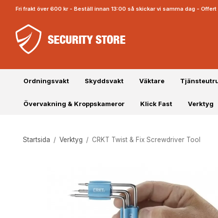
Fri frakt över 600 kr - Beställ innan 13:00 så skickar vi samma dag - Offe
Ordningsvakt
Skyddsvakt
Väktare
Tjänsteutr
Övervakning & Kroppskameror
Klick Fast
Verktyg
Startsida
/
Verktyg
/
CRKT Twist & Fix Screwdriver Tool