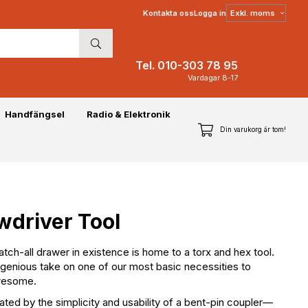
Välj
Kontakta oss
Logga in
moms
Tel. 010-303 78 95
Vardagar 8-17
Handfängsel
Radio & Elektronik
Din varukorg är tom!
wdriver Tool
tch-all drawer in existence is home to a torx and hex tool.
 ingenious take on one of our most basic necessities to
awesome.
ed by the simplicity and usability of a bent-pin coupler—