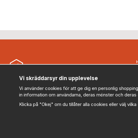
B
Vi skräddarsyr din upplevelse
Security Store Sweden AB (559430-0914)
Vi använder cookies för att ge dig en personlig shopping
kundservice@securitystore.se
in information om användarna, deras mönster och deras 
010-303 78 95 (Vardagar 08:00-17:00)
Klicka på "Okej" om du tillåter alla cookies eller välj vilk
V