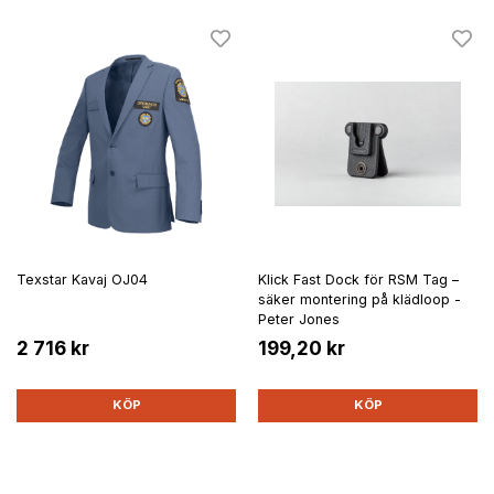
Texstar Kavaj OJ04
Klick Fast Dock för RSM Tag –
säker montering på klädloop -
Peter Jones
2 716 kr
199,20 kr
KÖP
KÖP