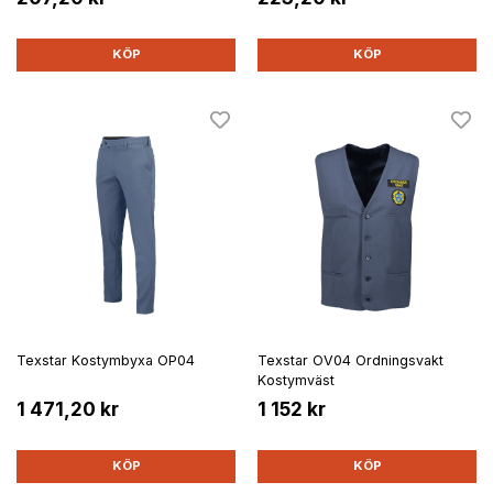
KÖP
KÖP
Texstar Kostymbyxa OP04
Texstar OV04 Ordningsvakt
Kostymväst
1 471,20 kr
1 152 kr
KÖP
KÖP