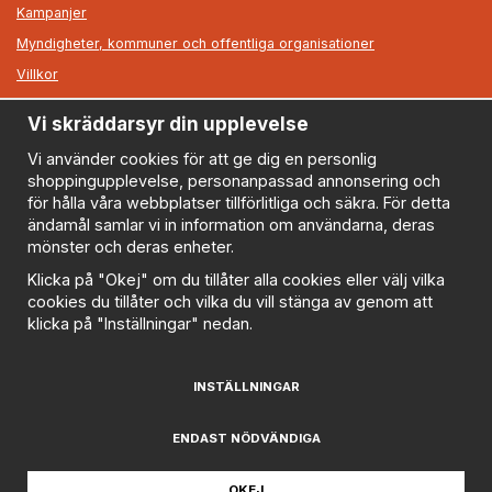
Kampanjer
Myndigheter, kommuner och offentliga organisationer
Villkor
Vi skräddarsyr din upplevelse
Information
Om oss
Vi använder cookies för att ge dig en personlig
shoppingupplevelse, personanpassad annonsering och
Nyheter
för hålla våra webbplatser tillförlitliga och säkra. För detta
Nyhetsbrev
ändamål samlar vi in information om användarna, deras
Logga in
mönster och deras enheter.
Om cookies
Klicka på "Okej" om du tillåter alla cookies eller välj vilka
cookies du tillåter och vilka du vill stänga av genom att
Cookie inställningar
klicka på "Inställningar" nedan.
Policy
FAQ
INSTÄLLNINGAR
Prenumerera på nyhetsbrevet för våra bästa erbjudanden
och nyheter!
ENDAST NÖDVÄNDIGA
E-
postadress
OKEJ