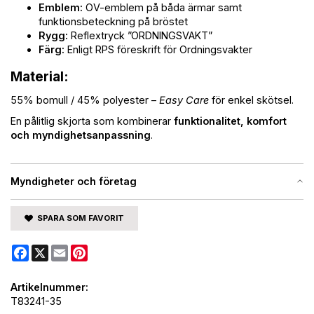
Emblem:
OV-emblem på båda ärmar samt
funktionsbeteckning på bröstet
Rygg:
Reflextryck ”ORDNINGSVAKT”
Färg:
Enligt RPS föreskrift för Ordningsvakter
Material:
55% bomull / 45% polyester –
Easy Care
för enkel skötsel.
En pålitlig skjorta som kombinerar
funktionalitet, komfort
och myndighetsanpassning
.
Myndigheter och företag
SPARA SOM FAVORIT
Facebook
X
Email
Pinterest
Artikelnummer:
T83241-35