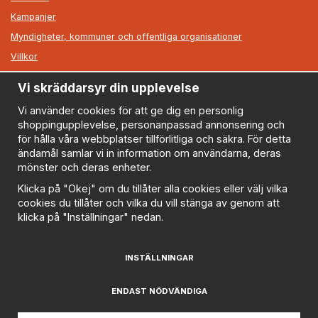
Kampanjer
Myndigheter, kommuner och offentliga organisationer
Villkor
Vi skräddarsyr din upplevelse
Information
Om oss
Vi använder cookies för att ge dig en personlig
shoppingupplevelse, personanpassad annonsering och
Nyheter
för hålla våra webbplatser tillförlitliga och säkra. För detta
Nyhetsbrev
ändamål samlar vi in information om användarna, deras
Logga in
mönster och deras enheter.
Om cookies
Klicka på "Okej" om du tillåter alla cookies eller välj vilka
cookies du tillåter och vilka du vill stänga av genom att
Cookie inställningar
klicka på "Inställningar" nedan.
Policy
FAQ
INSTÄLLNINGAR
Prenumerera på nyhetsbrevet för våra bästa erbjudanden
och nyheter!
ENDAST NÖDVÄNDIGA
E-